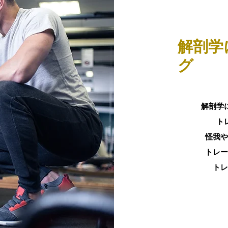
解剖学
グ
解剖学
ト
​怪我
トレー
トレ