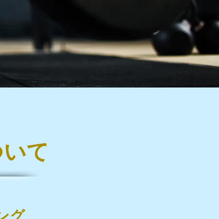
について
ング