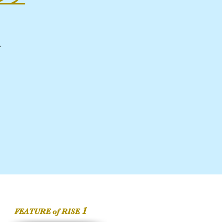
、
1
FEATURE of RISE