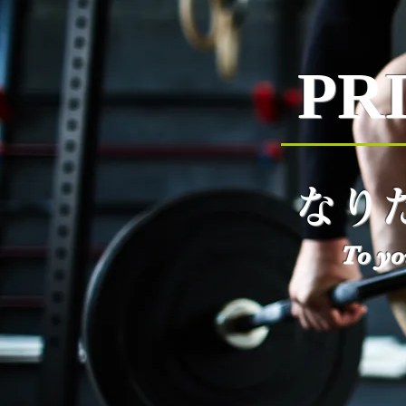
PR
なり
To yo