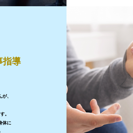
事指導
んが、
ます。
身体に
の